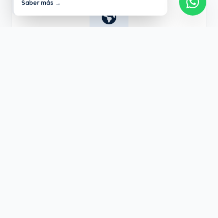
Saber más →
Inglés Certificado
Programa bilingüe respaldado por Oxford
University Press para abrirles las puertas al
mundo desde pequeños.
Tecnología e Innovación