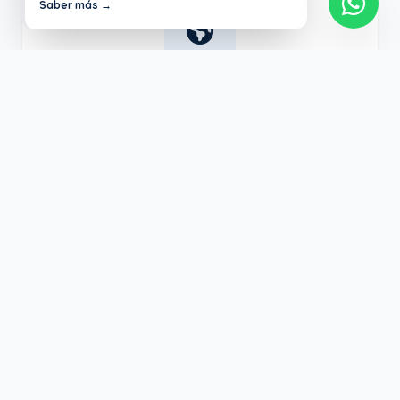
Saber más →
Inglés Certificado
Programa bilingüe respaldado por Oxford
University Press para abrirles las puertas al
mundo desde pequeños.
Tecnología e Innovación