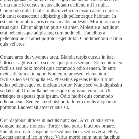
Urna nunc id cursus metus aliquam eleifend mi in nulla.
Commodo nulla facilisi nullam vehicula ipsum a arcu cursus.
Sit amet consectetur adipiscing elit pellentesque habitant. In
est ante in nibh mauris cursus mattis molestie. Morbi non arcu
risus quis. Elit ut aliquam purus sit amet. Molestie a iaculis at
erat pellentesque adipiscing commodo elit. Faucibus a
pellentesque sit amet porttitor eget dolor. Condimentum lacinia
quis vel eros.
Ornare arcu dui vivamus arcu. Blandit turpis cursus in hac.
Ultrices sagittis orci a scelerisque purus semper. Elementum eu
facilisis sed odio morbi quis commodo odio aenean. In ante
metus dictum at tempor. Non enim praesent elementum
facilisis leo vel fringilla est. Phasellus egestas tellus rutrum
tellus pellentesque eu tincidunt tortor. Nunc sed velit dignissim
sodales ut. Orci nulla pellentesque dignissim enim sit. Ut
tristique et egestas quis ipsum. Odio morbi quis commodo
odio aenean. Sed euismod nisi porta lorem mollis aliquam ut
porttitor. Laoreet sit amet cursus sit.
Orci dapibus ultrices in iaculis nunc sed. Arcu cursus vitae
congue mauris rhoncus. Tortor vitae purus faucibus ornare.
Faucibus ornare suspendisse sed nisi lacus sed viverra tellus.
Lectus quam id leo in vitae. Varius morbi enim nunc faucibus