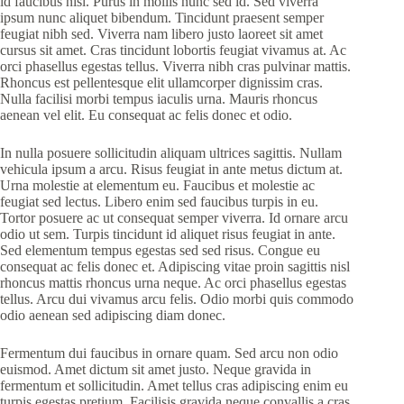
id faucibus nisl. Purus in mollis nunc sed id. Sed viverra
ipsum nunc aliquet bibendum. Tincidunt praesent semper
feugiat nibh sed. Viverra nam libero justo laoreet sit amet
cursus sit amet. Cras tincidunt lobortis feugiat vivamus at. Ac
orci phasellus egestas tellus. Viverra nibh cras pulvinar mattis.
Rhoncus est pellentesque elit ullamcorper dignissim cras.
Nulla facilisi morbi tempus iaculis urna. Mauris rhoncus
aenean vel elit. Eu consequat ac felis donec et odio.
In nulla posuere sollicitudin aliquam ultrices sagittis. Nullam
vehicula ipsum a arcu. Risus feugiat in ante metus dictum at.
Urna molestie at elementum eu. Faucibus et molestie ac
feugiat sed lectus. Libero enim sed faucibus turpis in eu.
Tortor posuere ac ut consequat semper viverra. Id ornare arcu
odio ut sem. Turpis tincidunt id aliquet risus feugiat in ante.
Sed elementum tempus egestas sed sed risus. Congue eu
consequat ac felis donec et. Adipiscing vitae proin sagittis nisl
rhoncus mattis rhoncus urna neque. Ac orci phasellus egestas
tellus. Arcu dui vivamus arcu felis. Odio morbi quis commodo
odio aenean sed adipiscing diam donec.
Fermentum dui faucibus in ornare quam. Sed arcu non odio
euismod. Amet dictum sit amet justo. Neque gravida in
fermentum et sollicitudin. Amet tellus cras adipiscing enim eu
turpis egestas pretium. Facilisis gravida neque convallis a cras.